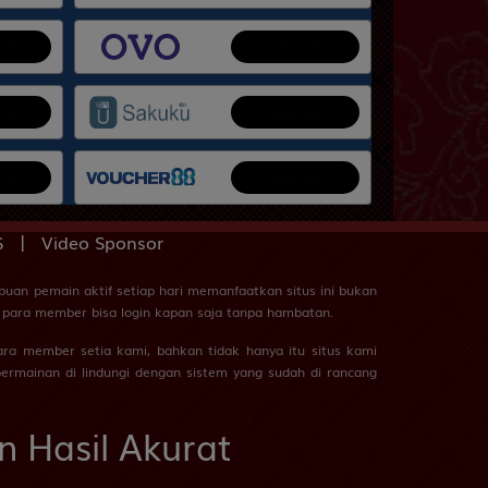
NE
ONLINE
NE
ONLINE
NE
ONLINE
|
S
Video Sponsor
ibuan pemain aktif setiap hari memanfaatkan situs ini bukan
r, para member bisa login kapan saja tanpa hambatan.
ra member setia kami, bahkan tidak hanya itu situs kami
 permainan di lindungi dengan sistem yang sudah di rancang
 Hasil Akurat