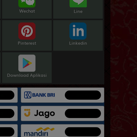
Wechat
Line
Pinterest
Linkedin
Download Aplikasi
NE
ONLINE
NE
ONLINE
NE
ONLINE