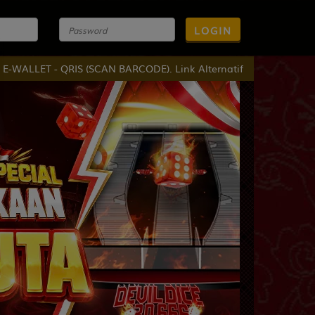
LOGIN
N BARCODE). Link Alternatif NAGA303 : - https://pintu.cfd/lcn