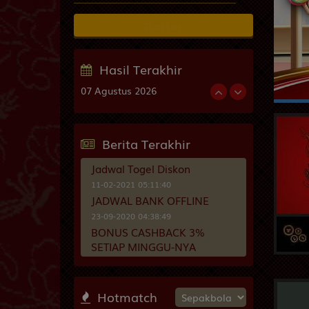
PLAY
Daftar
Celta Vi... vs Osasuna
i
16/08 22:00PM
Hasil Terakhir
H
Celta Vigo
07 Agustus 2026
W
Osasuna
4D SHIO Monyet
8
0
4
9
-0.50
HDP
0.50
1.06
Odds
-1.21
Berita Terakhir
4D SHIO Kuda
8
9
7
3
PLAY
Jadwal Togel Diskon
AQUARIUS 5D
7
3
8
7
5
11-02-2021 05:11:40
Wolverha... vs Port Val...
i
08/08 01:45AM
JADWAL BANK OFFLINE
PISCES 5D
1
4
7
4
0
23-09-2020 04:38:49
H
Wolverhampton Wanderers
BONUS CASHBACK 3%
SETIAP MINGGU-NYA
W
Port Vale
10-11-2017 10:41:54
-1.75
HDP
1.75
-1.01
Odds
-1.20
Hotmatch
PLAY