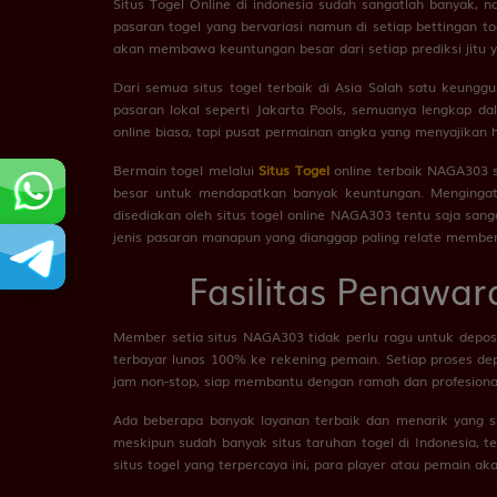
Situs Togel Online di indonesia sudah sangatlah banyak, n
pasaran togel yang bervariasi namun di setiap bettingan t
W
Tottenham Hotspur
akan membawa keuntungan besar dari setiap prediksi jitu y
0.00
HDP
0.00
-1.28
Odds
1.11
Dari semua situs togel terbaik di Asia Salah satu keungg
pasaran lokal seperti Jakarta Pools, semuanya lengkap dal
PLAY
online biasa, tapi pusat permainan angka yang menyajikan h
Vietnam vs Cambodia
i
Bermain togel melalui
Situs Togel
online terbaik NAGA303 s
07/08 20:00PM
besar untuk mendapatkan banyak keuntungan. Mengingat 
disediakan oleh situs togel online NAGA303 tentu saja sa
H
Vietnam
jenis pasaran manapun yang dianggap paling relate membe
W
Cambodia
Fasilitas Penawar
-3.00
HDP
3.00
-1.06
Odds
-1.21
Member setia situs NAGA303 tidak perlu ragu untuk depo
PLAY
terbayar lunas 100% ke rekening pemain. Setiap proses de
jam non-stop, siap membantu dengan ramah dan profesiona
VfL Boch... vs Hertha B...
i
08/08 01:30AM
Ada beberapa banyak layanan terbaik dan menarik yang su
meskipun sudah banyak situs taruhan togel di Indonesia,
H
VfL Bochum
situs togel yang terpercaya ini, para player atau pemain a
W
Hertha Berlin